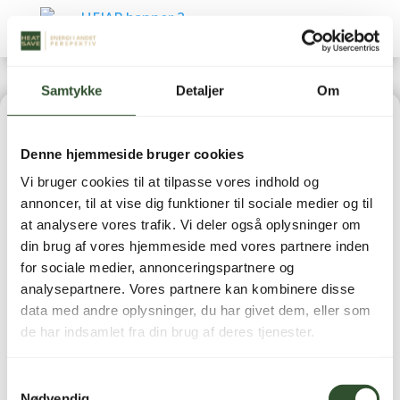
Samtykke
Detaljer
Om
Home
|
Reservedele
|
BWT (Reservedele)
| BWT
Denne hjemmeside bruger cookies
Delstrømsfilter unit BMS 21/50
Vi bruger cookies til at tilpasse vores indhold og
annoncer, til at vise dig funktioner til sociale medier og til
at analysere vores trafik. Vi deler også oplysninger om
din brug af vores hjemmeside med vores partnere inden
for sociale medier, annonceringspartnere og
BWT Delstrømsfilter
analysepartnere. Vores partnere kan kombinere disse
data med andre oplysninger, du har givet dem, eller som
unit BMS 21/50
de har indsamlet fra din brug af deres tjenester.
37.449,00
kr.
inkl. moms
Samtykkevalg
Nødvendig