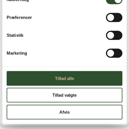
50 m³/t. Alarmudgang for filterskift
Præferencer
Ikke på lager
Statistik
Marketing

Brug for hjælp?
Tillad alle
Kontakt os

Leveringstid
Tillad valgte
1-3 hverdage
Afvis