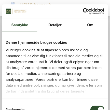
Samtykke
Detaljer
Om
a
Vandbehandling
Denne hjemmeside bruger cookies
Reservedele
Vi bruger cookies til at tilpasse vores indhold og
Luft-/vand varmepumper (Reservedele)
annoncer, til at vise dig funktioner til sociale medier og til
BWT (Reservedele)
at analysere vores trafik. Vi deler også oplysninger om
din brug af vores hjemmeside med vores partnere inden
Luft-/vand varmepumper
for sociale medier, annonceringspartnere og
Luft-/luft varmepumper
analysepartnere. Vores partnere kan kombinere disse
Energilagringsbatterier
data med andre oplysninger, du har givet dem, eller som
Hybrid-invertere
de har indsamlet fra din brug af deres tjenester.
Varmtvandsbeholdere
Buffertanke
Samtykkevalg
Nødvendig