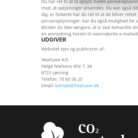
Du har ret til at få oplyst, hvilke personoplysn
mod, at oplysninger anvendes. Du kan også tilb
dig, er forkerte har du ret til at de bliver rett
personoplysninger, har du også mulighed for at
Ønsker du ikke længere, at vi skal behandle d
en anmodning herom til ovennævnte e-mailad
UDGIVER
Websitet ejes og publiceres af:
HeatSave A/S
Helge Nielsens Alle 7, 3A
8723 Løsning
Telefon: 70 60 56 25
Email:
kontakt@heatsave.dk