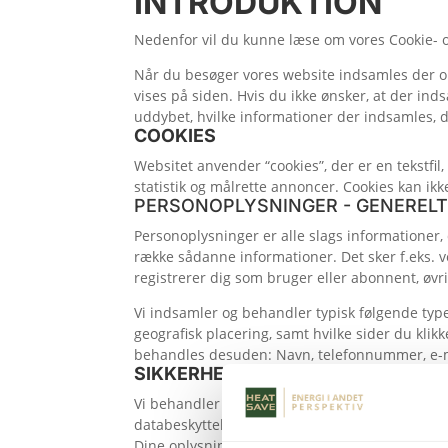
INTRODUKTION
Nedenfor vil du kunne læse om vores Cookie- og
Når du besøger vores website indsamles der opl
vises på siden. Hvis du ikke ønsker, at der ind
uddybet, hvilke informationer der indsamles, d
COOKIES
Websitet anvender “cookies”, der er en tekstfi
statistik og målrette annoncer. Cookies kan ikk
PERSONOPLYSNINGER - GENEREL
Personoplysninger er alle slags informationer,
række sådanne informationer. Det sker f.eks. v
registrerer dig som bruger eller abonnent, øvri
Vi indsamler og behandler typisk følgende type
geografisk placering, samt hvilke sider du klikk
behandles desuden: Navn, telefonnummer, e-mail
SIKKERHED
Vi behandler dine personoplysninger sikkert 
databeskyttelsesloven.
Dine oplysninger vil alene blive anvendt til det 