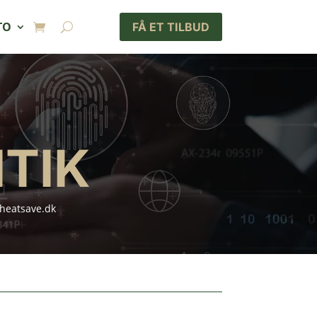
TO
FÅ ET TILBUD
ITIK
 heatsave.dk