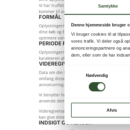
Vi har truffet tekniske og organisatoriske forans
Samtykke
kommer til uvedkommendes kendskab, misbruges
FORMÅL
Denne hjemmeside bruger c
Oplysningerne bruges til at identificere dig so
dine køb og betalinger, samt at kunne levere d
Vi bruger cookies til at tilpas
optimere vores services og indhold.
vores trafik. Vi deler også 
PERIODE FOR OPBEVARING
annonceringspartnere og anal
Oplysningerne opbevares i det tidsrum, der er 
dem, eller som de har indsaml
karakteren af oplysningen og baggrunden for op
VIDEREGIVELSE AF OPLYSNINGER
Samtykkevalg
Data om din brug af websitet, hvilke annoncer, 
Nødvendig
omfang disse oplysninger er kendt. Du kan se h
annoncering.
Vi benytter herudover en række tredjeparter t
anvende dem til egne formål.
Afvis
Videregivelse af personoplysninger som navn og 
kan give dine oplysninger en tilstrækkelig besk
INDSIGT OG KLAGER