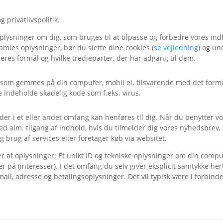
 privatlivspolitik.
ysninger om dig, som bruges til at tilpasse og forbedre vores indh
samles oplysninger, bør du slette dine cookies (
se vejledning
) og un
eres formål og hvilke tredjeparter, der har adgang til dem.
l, som gemmes på din computer, mobil el. tilsvarende med det formå
e indeholde skadelig kode som f.eks. virus.
T
 der i et eller andet omfang kan henføres til dig. Når du benytter 
ed alm. tilgang af indhold, hvis du tilmelder dig vores nyhedsbrev,
g brug af services eller foretager køb via websitet.
r af oplysninger: Et unikt ID og tekniske oplysninger om din comput
er på (interesser). I det omfang du selv giver eksplicit samtykke her
, adresse og betalingsoplysninger. Det vil typisk være i forbindel
og fortroligt i overensstemmelse med gældende lovgivning, herund
formål, de er indsamlet til, og vil blive slettet, når dette formål er 