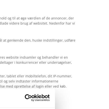
old og til at øge værdien af de annoncer, der
dlade videre brug af websitet. Nedenfor har vi
l at genkende den, huske indstillinger, udføre
vores website indsamler og behandler vi en
 deltager i konkurrencer eller undersøgelser,
er, tablet eller mobiltelefon, dit IP-nummer,
til og selv indtaster informationerne
se med oprettelse af login eller ved køb.
er persondataforordningen og
opfyldt eller ikke længere relevant.