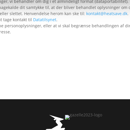
inger, vi behandler om dig i et almindeligt format (dataportabilitet)
agekalde dit samtykke til, at der bliver behandlet oplysninger om
et eller slettet. Henvendelse herom kan ske til:
kontakt@heatsave.dk
.
 tage kontakt til
Datatilsynet
.
ine personoplysninger, eller at vi skal begrænse behandlingen af 
resse.