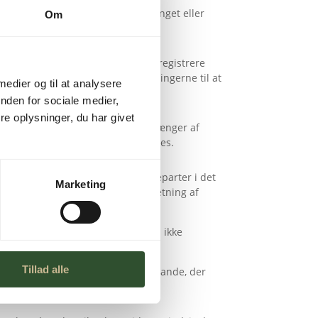
ttet, offentliggjort, fortabt, forringet eller
Om
for at være relevante for dig, at registrere
rev. Herudover anvender vi oplysningerne til at
 medier og til at analysere
nden for sociale medier,
e oplysninger, du har givet
længere er nødvendige. Perioden afhænger af
e for, hvornår informationer slettes.
egment m.v. videregives til tredjeparter i det
Marketing
. Oplysningerne anvendes til målretning af
 oplysninger på vores vegne og må ikke
Tillad alle
r kun databehandlere i EU eller i lande, der