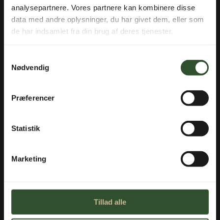
analysepartnere. Vores partnere kan kombinere disse
data med andre oplysninger, du har givet dem, eller som
de har indsamlet fra din brug af deres tjenester.
Spild ikke energi på dit
Samtykkevalg
varmesystem! Modulært
Nødvendig
varmesystem for erhverv og
industri |
Læs mere
Præferencer
DOWNLOAD BROCHURE
Statistik
Marketing
Tillad alle