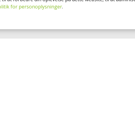
litik for personoplysninger
.
PRODUKTER
ergi
Luft-/vand varmepumper
Luft-/luft varmepumper
tsave
Serviceabonnement
Energilagringsbatterier
Hybrid Inverter
Solcellepaneler
©
2025 HeatSave A/S
│
Pri