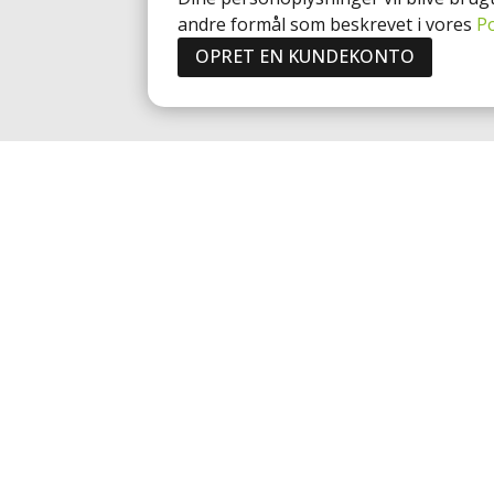
andre formål som beskrevet i vores
Po
OPRET EN KUNDEKONTO
HEATSAVE A/S
INFO
Helge Nielsens Alle 7B
HeatSave En
8723 Løsning
Om Os
+45 70 60 56 25
Kontakt Hea
kontakt@heatsave.dk