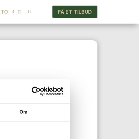
FÅ ET TILBUD
NTO
Om