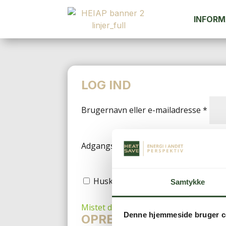
INFORM
LOG IND
Påkr
Brugernavn eller e-mailadresse
*
Påkrævet
Adgangskode
*
LOG IND
Husk mig
Samtykke
Mistet din adgangskode?
Denne hjemmeside bruger c
OPRET EN KUNDEKONT