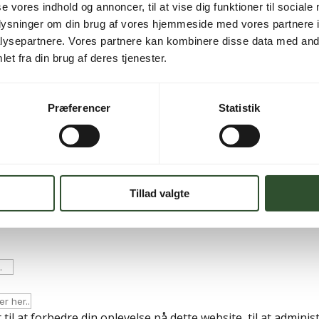
se vores indhold og annoncer, til at vise dig funktioner til sociale
oplysninger om din brug af vores hjemmeside med vores partnere i
ysepartnere. Vores partnere kan kombinere disse data med andr
et fra din brug af deres tjenester.
 en ny adgangskode, vil blive sendt til din e-mailadresse.
Præferencer
Statistik
Tillad valgte
til at forbedre din oplevelse på dette website, til at adminis