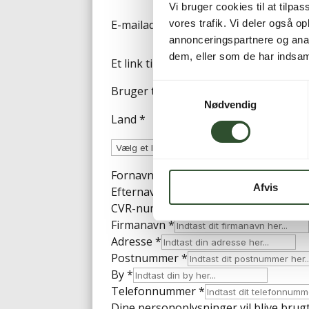
Vi bruger cookies til at tilpas
Påkrævet
E-mailadresse
*
vores trafik. Vi deler også 
annonceringspartnere og anal
dem, eller som de har indsaml
Et link til en side, hvor du kan oprette
Samtykkevalg
Bruger type
*
Nødvendig
Land
*
Fornavn
*
Afvis
Efternavn
*
CVR-nummer
*
Firmanavn
*
Adresse
*
Postnummer
*
By
*
Telefonnummer
*
Dine personoplysninger vil blive brugt 