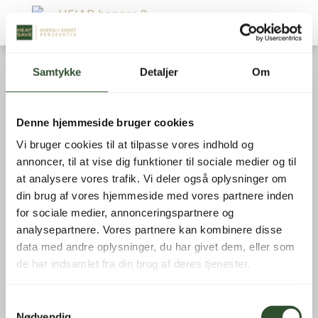
Samtykke
Detaljer
Om
Denne hjemmeside bruger cookies
Vi bruger cookies til at tilpasse vores indhold og
annoncer, til at vise dig funktioner til sociale medier og til
at analysere vores trafik. Vi deler også oplysninger om
din brug af vores hjemmeside med vores partnere inden
Filtrer
for sociale medier, annonceringspartnere og
analysepartnere. Vores partnere kan kombinere disse
VARMEPUMPER
data med andre oplysninger, du har givet dem, eller som
de har indsamlet fra din brug af deres tjenester.
Viser 136–150 af 186 resultater
Samtykkevalg
Nødvendig