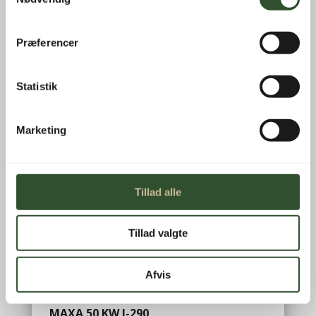
I-CROWN
Præferencer
47.095,00
kr.
inkl. moms
Statistik
MARINE AIRCON
Marketing
15.695,00
kr.
inkl. moms
Tillad alle
MAXA 40 KW I-290
0240 HEAT PUMP
Tillad valgte
503.449,00
kr.
inkl. moms
Afvis
MAXA 50 KW I-290