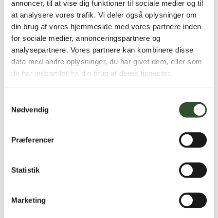
annoncer, til at vise dig funktioner til sociale medier og til
Krævede felter er markeret med
*
at analysere vores trafik. Vi deler også oplysninger om
Din bedømmelse
*
din brug af vores hjemmeside med vores partnere inden
Din anmeldelse
*
for sociale medier, annonceringspartnere og
analysepartnere. Vores partnere kan kombinere disse
data med andre oplysninger, du har givet dem, eller som
de har indsamlet fra din brug af deres tjenester.
Samtykkevalg
Nødvendig
Navn
*
Præferencer
E-mail
*
Statistik
Marketing
Varenummer (SKU):
120333
Kategori:
Luft-/vand