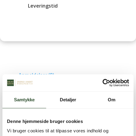
Leveringstid
Anmeldelser (0)
Anmeldelser
Samtykke
Detaljer
Om
Der er endnu ikke nogle anmeldelser.
Vær den første til at anmelde “ADX12-R32-S
Denne hjemmeside bruger cookies
udedel”
Vi bruger cookies til at tilpasse vores indhold og
Din e-mailadresse vil ikke blive publiceret.