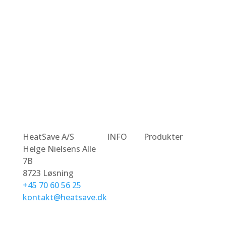
HeatSave A/S
INFO
Produkter
Helge Nielsens Alle
HeatSave
Luft-/vand
7B
Energi
varmepumper
8723 Løsning
Om Os
Luft-/luft
+45 70 60 56 25
Kontakt
varmepumper
kontakt@heatsave.dk
Heatsave
Serviceabonnement
Energilagringsbatteri
Hybrid Inverter