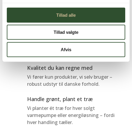
varmepumper
Tillad alle
Tillad valgte
Sikker betaling
Betal trygt med betalingskort eller bank
Afvis
– altid krypteret og sikkert.
Kvalitet du kan regne med
Vi fører kun produkter, vi selv bruger –
robust udstyr til danske forhold.
Handle grønt, plant et træ
Vi planter ét træ for hver solgt
varmepumpe eller energiløsning – fordi
hver handling tæller.