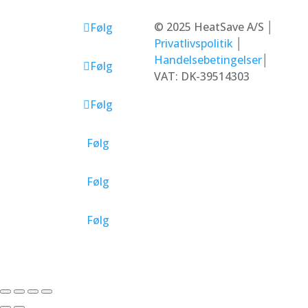
Solcellepaneler
©
2025 HeatSave A/S
│
Følg
Privatlivspolitik
│
Handelsebetingelser
│
Følg
VAT: DK-39514303
Følg
Følg
Følg
Følg