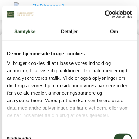
Samtykke
Detaljer
Om
Home
|
Varmepumper
|
Luft-/vand varmepumper
|
Denne hjemmeside bruger cookies
AW12-R32-M udedel
Vi bruger cookies til at tilpasse vores indhold og
annoncer, til at vise dig funktioner til sociale medier og til
at analysere vores trafik. Vi deler også oplysninger om
din brug af vores hjemmeside med vores partnere inden
for sociale medier, annonceringspartnere og
AW12-R32-M udedel
analysepartnere. Vores partnere kan kombinere disse
data med andre oplysninger, du har givet dem, eller som
de har indsamlet fra din brug af deres tjenester.
70.695,00
kr.
inkl. moms
Samtykkevalg
Nødvendig