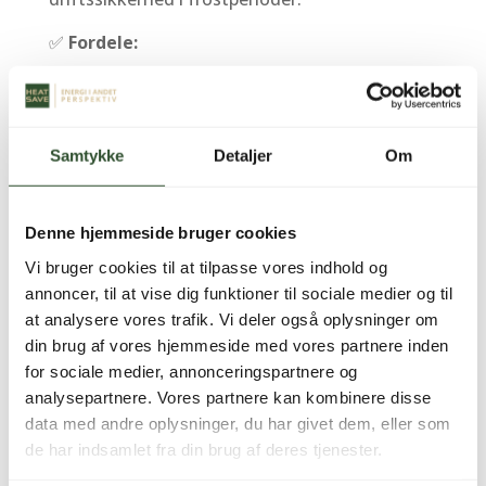
✅
Fordele:
A++ energieffektivitet og COP op til 4,9
Split-type til fleksibel installation
Understøtter
internetstyring og app-
Samtykke
Detaljer
Om
overvågning
Mitsubishi-kompressor
og avanceret
ventilatorstyring
Denne hjemmeside bruger cookies
Lavt støjniveau (50 dB ved 1 m)
og
Vi bruger cookies til at tilpasse vores indhold og
moderne design
annoncer, til at vise dig funktioner til sociale medier og til
at analysere vores trafik. Vi deler også oplysninger om
Et solidt valg til dig, der ønsker
maksimal
din brug af vores hjemmeside med vores partnere inden
komfort, effektiv drift og fremtidssikker
for sociale medier, annonceringspartnere og
teknologi
i én komplet løsning.
analysepartnere. Vores partnere kan kombinere disse
Anmeldelser
data med andre oplysninger, du har givet dem, eller som
de har indsamlet fra din brug af deres tjenester.
Der er endnu ikke nogle anmeldelser.