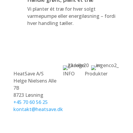
Vi planter ét træ for hver solgt
varmepumpe eller energiløsning – fordi
hver handling tæller.
HeatSave A/S
INFO
Produkter
Helge Nielsens Alle
HeatSave
Luft-/vand
7B
Energi
varmepumper
8723 Løsning
Om Os
Luft-/luft
+45 70 60 56 25
Kontakt
varmepumper
kontakt@heatsave.dk
Heatsave
Serviceabonnement
Energilagringsbatteri
Hybrid Inverter
Solcellepaneler