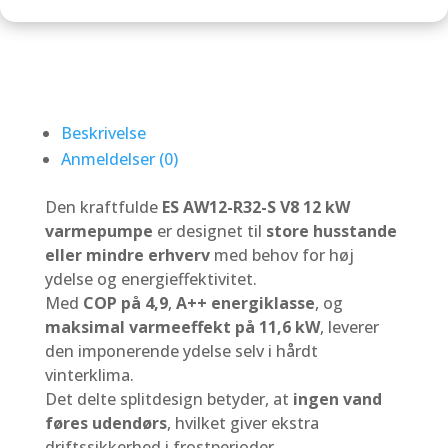
Beskrivelse
Anmeldelser (0)
Den kraftfulde
ES AW12-R32-S V8 12 kW
varmepumpe
er designet til
store husstande
eller mindre erhverv
med behov for høj
ydelse og energieffektivitet.
Med
COP på 4,9
,
A++ energiklasse
, og
maksimal varmeeffekt på 11,6 kW
, leverer
den imponerende ydelse selv i hårdt
vinterklima.
Det delte splitdesign betyder, at
ingen vand
føres udendørs
, hvilket giver ekstra
driftssikkerhed i frostperioder.