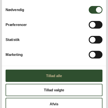
Samtykkevalg
Vær den første til at anmelde “ES AW12-R32-S
Nødvendig
V8 – 12 kW Luft/vand varmepumpe (Split
Udedel)”
Din e-mailadresse vil ikke blive publiceret.
Præferencer
Krævede felter er markeret med
*
Din bedømmelse
*
Statistik
Din anmeldelse
*
Marketing
Tillad alle
Tillad valgte
Navn
*
E-mail
*
Afvis