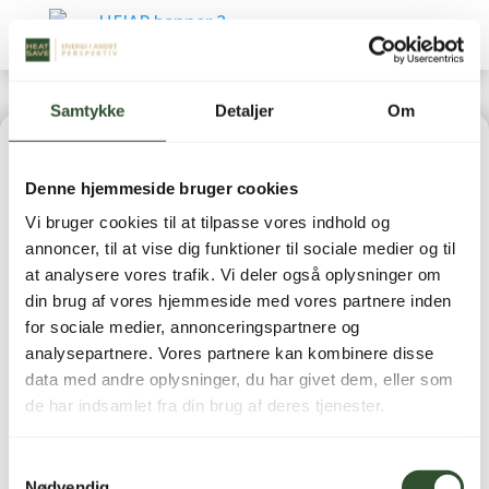
Samtykke
Detaljer
Om
Home
|
Varmepumper
|
Luft-/vand varmepumper
|
Denne hjemmeside bruger cookies
AWT9/12-R32-S-A indedel
Vi bruger cookies til at tilpasse vores indhold og
annoncer, til at vise dig funktioner til sociale medier og til
at analysere vores trafik. Vi deler også oplysninger om
din brug af vores hjemmeside med vores partnere inden
for sociale medier, annonceringspartnere og
AWT9/12-R32-S-A
analysepartnere. Vores partnere kan kombinere disse
data med andre oplysninger, du har givet dem, eller som
indedel
de har indsamlet fra din brug af deres tjenester.
81.695,00
kr.
inkl. moms
Samtykkevalg
Nødvendig