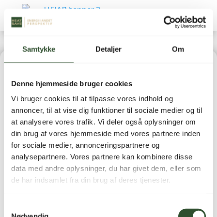
Samtykke
Detaljer
Om
Home
|
Vandbehandling
| BWT AQA Testsæt (dH)
Denne hjemmeside bruger cookies
Vi bruger cookies til at tilpasse vores indhold og
annoncer, til at vise dig funktioner til sociale medier og til
at analysere vores trafik. Vi deler også oplysninger om
din brug af vores hjemmeside med vores partnere inden
BWT AQA Testsæt (dH)
for sociale medier, annonceringspartnere og
analysepartnere. Vores partnere kan kombinere disse
data med andre oplysninger, du har givet dem, eller som
249,00
kr.
inkl. moms
de har indsamlet fra din brug af deres tjenester.
Samtykkevalg
Testsæt til hurtig og præcis måling af vandets
Nødvendig