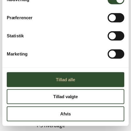
hårdhed i °dH – ideelt til kontrol og korrekt
indstilling.
Præferencer
Tilgængelig på restordre
Statistik
BWT
TILFØJ TIL KURV
AQA
Testsæt
Marketing
(dH)
antal
Tillad alle
Tillad valgte
Brug for hjælp?
Kontakt os
Afvis
Leveringstid
1-3 hverdage