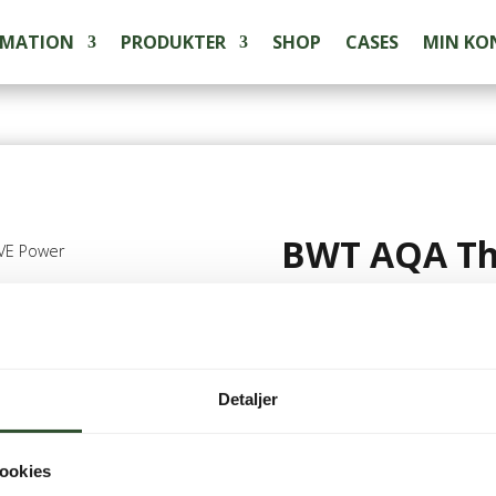
RMATION
PRODUKTER
SHOP
CASES
MIN KO
BWT AQA T
VE Power
49.895,00
kr.
inkl. m
Detaljer
Kompakt og mobilt RO-an
med afsaltet vand
ookies
Ikke på lager