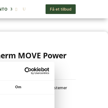
NTO
Få et tilbud
herm MOVE Power
oms
Om
læg til påfyldning af varmesystemer