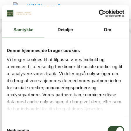
Samtykke
Detaljer
Om
Home
|
Vandbehandling
| BWT Perla Tabs 25 kg/pose
Denne hjemmeside bruger cookies
Vi bruger cookies til at tilpasse vores indhold og
annoncer, til at vise dig funktioner til sociale medier og til
at analysere vores trafik. Vi deler også oplysninger om
din brug af vores hjemmeside med vores partnere inden
BWT Perla Tabs 25
for sociale medier, annonceringspartnere og
analysepartnere. Vores partnere kan kombinere disse
kg/pose
data med andre oplysninger, du har givet dem, eller som
de har indsamlet fra din brug af deres tjenester.
299,00
kr.
inkl. moms
Samtykkevalg
Nødvendig