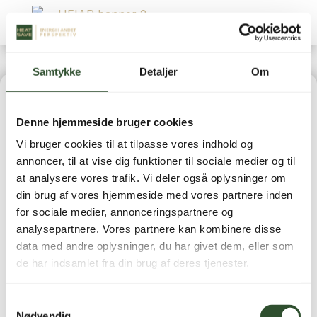
Samtykke
Detaljer
Om
Home
|
Varmepumper
|
Luft-/luft varmepumper
|
Denne hjemmeside bruger cookies
Daitsu Portable – 3,4 kW Mobil Aircondition
Vi bruger cookies til at tilpasse vores indhold og
annoncer, til at vise dig funktioner til sociale medier og til
at analysere vores trafik. Vi deler også oplysninger om
TILBUD!
din brug af vores hjemmeside med vores partnere inden
for sociale medier, annonceringspartnere og
DAITSU PORTABLE –
analysepartnere. Vores partnere kan kombinere disse
data med andre oplysninger, du har givet dem, eller som
3,4 KW MOBIL
de har indsamlet fra din brug af deres tjenester.
AIRCONDITION
Samtykkevalg
Nødvendig