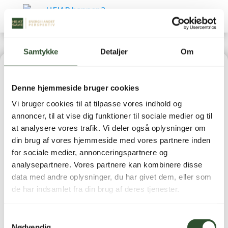
Samtykke
Detaljer
Om
Home
|
Varmepumper
|
Luft-/vand varmepumper
|
Denne hjemmeside bruger cookies
HeatSave R290 PRO – 6 kW
Vi bruger cookies til at tilpasse vores indhold og
annoncer, til at vise dig funktioner til sociale medier og til
at analysere vores trafik. Vi deler også oplysninger om
din brug af vores hjemmeside med vores partnere inden
for sociale medier, annonceringspartnere og
HeatSave R290 PRO – 6
analysepartnere. Vores partnere kan kombinere disse
data med andre oplysninger, du har givet dem, eller som
kW
de har indsamlet fra din brug af deres tjenester.
57.995,00
kr.
inkl. moms
Samtykkevalg
Nødvendig