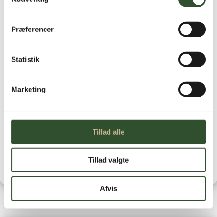
Ikke på lager
Præferencer
Statistik
Marketing
Brug for hjælp?
Kontakt os
Leveringstid
Tillad alle
1-3 hverdage
Tillad valgte
Afvis