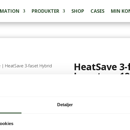
RMATION
PRODUKTER
SHOP
CASES
MIN KO
HeatSave 3-
e
| HeatSave 3-faset Hybrid
Inverter – 1
72.195,00
kr.
inkl. m
Detaljer
Ikke på lager
ookies