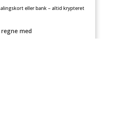
lingskort eller bank – altid krypteret
n regne med
er, vi selv bruger – robust udstyr til
 plant et træ
 for hver solgt varmepumpe eller
ordi hver handling tæller.