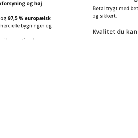
mforsyning og høj
Betal trygt med beta
og sikkert.
og
97,5 % europæisk
mercielle bygninger og
Kvalitet du ka
n
sikrer optimal
Vi fører kun produkt
tterier og elnet.
danske forhold.
Handle grønt,
P65)
Vi planter ét træ
 CAN og WiFi
energiløsning – f
 til 600 V
20 ms) mellem net og
virksomheder, der vil
ftryk med intelligent