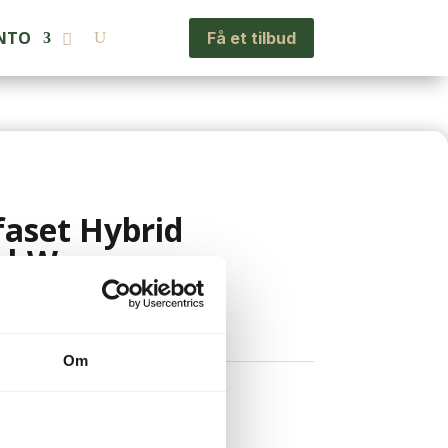
NTO
Få et tilbud
faset Hybrid
2 kW
oms
Om