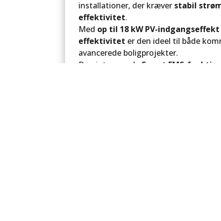
installationer, der kræver
stabil strø
effektivitet
.
Med
op til 18 kW PV-indgangseffekt
effektivitet
er den ideel til både kom
avancerede boligprojekter.
Den integrerede
Smart EMS-funktio
energidistribution mellem solceller, ba
✅
Fordele:
Robust konstruktion i aluminium (I
Fleksibel kommunikation via RS485,
Kompatibel med højvoltsbatterier op
Hurtig automatisk omskiftning (< 
backup
R12KH3 er et fremtidssikkert valg for 
reducere energiomkostninger og CO₂-a
lagring.