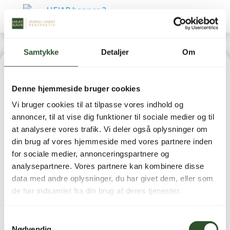
Samtykke
Detaljer
Om
Home
|
Solenergi & Batterier
|
Hybrid-invertere
|
Denne hjemmeside bruger cookies
HeatSave 3-faset Hybrid Inverter – 6 kW
Vi bruger cookies til at tilpasse vores indhold og
annoncer, til at vise dig funktioner til sociale medier og til
at analysere vores trafik. Vi deler også oplysninger om
din brug af vores hjemmeside med vores partnere inden
for sociale medier, annonceringspartnere og
HeatSave 3-faset
analysepartnere. Vores partnere kan kombinere disse
data med andre oplysninger, du har givet dem, eller som
Hybrid Inverter – 6 kW
de har indsamlet fra din brug af deres tjenester.
51.849,00
kr.
inkl. moms
Samtykkevalg
Nødvendig