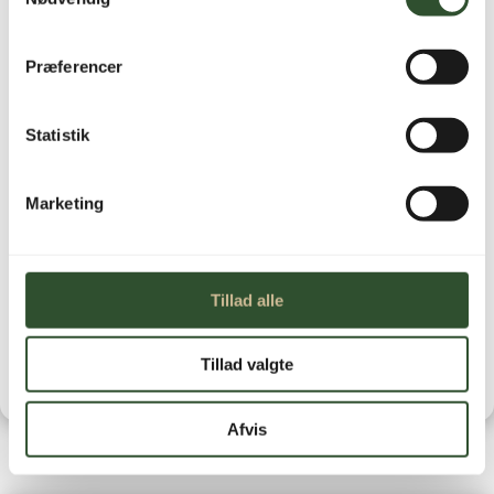
Ikke på lager
Præferencer
Statistik
Marketing
Brug for hjælp?
Kontakt os
Leveringstid
Tillad alle
1-3 hverdage
Tillad valgte
Afvis