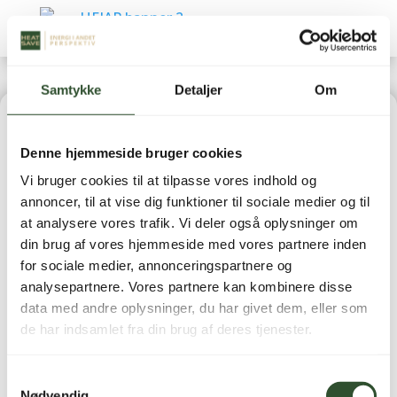
Samtykke
Detaljer
Om
Home
|
Varmepumper
|
Luft-/luft varmepumper
| U-
Denne hjemmeside bruger cookies
Match Floor 160 inde- & udedel NhA-X
Vi bruger cookies til at tilpasse vores indhold og
annoncer, til at vise dig funktioner til sociale medier og til
at analysere vores trafik. Vi deler også oplysninger om
din brug af vores hjemmeside med vores partnere inden
for sociale medier, annonceringspartnere og
U-Match Floor 160
analysepartnere. Vores partnere kan kombinere disse
data med andre oplysninger, du har givet dem, eller som
inde- & udedel NhA-X
de har indsamlet fra din brug af deres tjenester.
51.995,00
kr.
inkl. moms
Samtykkevalg
Nødvendig