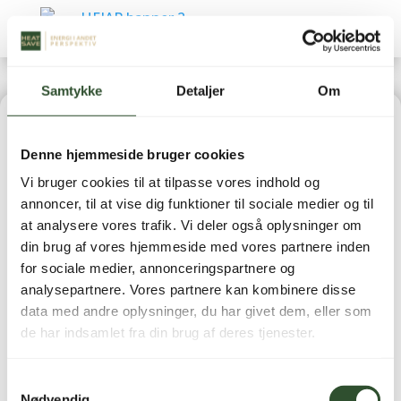
Samtykke
Detaljer
Om
Home
|
Varmepumper
|
Luft-/luft varmepumper
| U-
Denne hjemmeside bruger cookies
Match Kassette 125 inde- & udedel NhA-X
Vi bruger cookies til at tilpasse vores indhold og
annoncer, til at vise dig funktioner til sociale medier og til
at analysere vores trafik. Vi deler også oplysninger om
din brug af vores hjemmeside med vores partnere inden
for sociale medier, annonceringspartnere og
U-Match Kassette 125
analysepartnere. Vores partnere kan kombinere disse
data med andre oplysninger, du har givet dem, eller som
inde- & udedel NhA-X
de har indsamlet fra din brug af deres tjenester.
42.495,00
kr.
inkl. moms
Samtykkevalg
Nødvendig