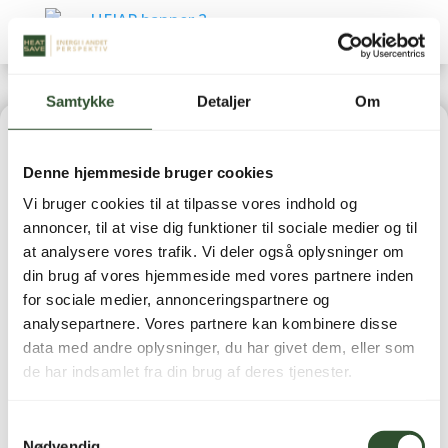
Samtykke
Detaljer
Om
Home
|
Varmepumper
|
Luft-/luft varmepumper
| U-
Denne hjemmeside bruger cookies
Match Kassette 71 inde- & udedel NhA-T
Vi bruger cookies til at tilpasse vores indhold og
annoncer, til at vise dig funktioner til sociale medier og til
at analysere vores trafik. Vi deler også oplysninger om
din brug af vores hjemmeside med vores partnere inden
for sociale medier, annonceringspartnere og
U-Match Kassette 71
analysepartnere. Vores partnere kan kombinere disse
data med andre oplysninger, du har givet dem, eller som
inde- & udedel NhA-T
de har indsamlet fra din brug af deres tjenester.
26.449,00
kr.
inkl. moms
Samtykkevalg
Nødvendig