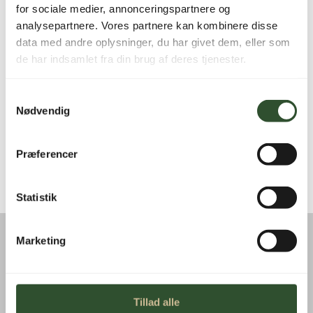
NYSGERRIG PÅ HVAD VI
for sociale medier, annonceringspartnere og
KAN GØRE FOR DIG?
analysepartnere. Vores partnere kan kombinere disse
data med andre oplysninger, du har givet dem, eller som
Jo hurtigere du tager kontrol over din energi, desto
de har indsamlet fra din brug af deres tjenester.
hurtigere begynder du at spare penge. Og det
bedste? Alt du skal gøre er at tage det første skridt –
Samtykkevalg
vi klarer resten.
Nødvendig
TAG SKRIDTET!
Præferencer
Statistik
Marketing
0 KOMMENTARER
Tillad alle