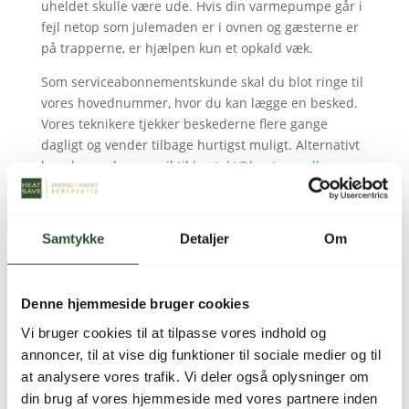
uheldet skulle være ude. Hvis din varmepumpe går i
fejl netop som julemaden er i ovnen og gæsterne er
på trapperne, er hjælpen kun et opkald væk.
Som serviceabonnementskunde skal du blot ringe til
vores hovednummer, hvor du kan lægge en besked.
Vores teknikere tjekker beskederne flere gange
dagligt og vender tilbage hurtigst muligt. Alternativt
kan du sende en mail til
kontakt@heatsave.dk
, som
også aflæses regelmæssigt.
Endnu en gang ønsker vi alle en rigtig glædelig jul og
Samtykke
Detaljer
Om
et godt nytår!
Denne hjemmeside bruger cookies
Vi bruger cookies til at tilpasse vores indhold og
annoncer, til at vise dig funktioner til sociale medier og til
at analysere vores trafik. Vi deler også oplysninger om
din brug af vores hjemmeside med vores partnere inden