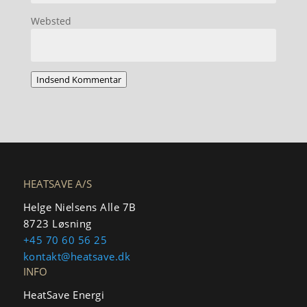
Websted
Indsend Kommentar
HEATSAVE A/S
Helge Nielsens Alle 7B
8723 Løsning
+45 70 60 56 25
kontakt@heatsave.dk
INFO
HeatSave Energi