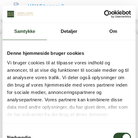
Samtykke
Detaljer
Om
Home
|
Reservedele
|
Luft-/vand varmepumper
Denne hjemmeside bruger cookies
(Reservedele)
| Bimåler – 3-faset 230/400V 63A
Vi bruger cookies til at tilpasse vores indhold og
annoncer, til at vise dig funktioner til sociale medier og til
at analysere vores trafik. Vi deler også oplysninger om
din brug af vores hjemmeside med vores partnere inden
for sociale medier, annonceringspartnere og
Bimåler – 3-faset
analysepartnere. Vores partnere kan kombinere disse
data med andre oplysninger, du har givet dem, eller som
230/400V 63A
de har indsamlet fra din brug af deres tjenester.
0,00
kr.
inkl. moms
Samtykkevalg
Nødvendig