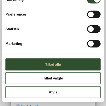
1/2″ valve -
Præferencer
refrigeneration
599,00
kr.
inkl. moms
Statistik
Marketing
1/4″ valve -
refrigeneration
699,00
kr.
inkl. moms
Tillad alle
Tillad valgte
3/8″ Valve –
refrigeration
499,00
kr.
inkl. moms
Afvis