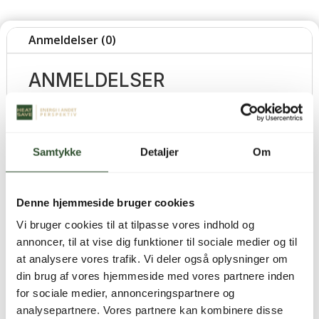
Anmeldelser (0)
ANMELDELSER
Der er endnu ikke nogle anmeldelser.
Vær den første til at anmelde “ADO
Samtykke
Detaljer
Om
Overstrømningsventil VKL 3/4″”
Din e-mailadresse vil ikke blive publiceret.
Krævede felter er markeret med
*
Denne hjemmeside bruger cookies
Vi bruger cookies til at tilpasse vores indhold og
Din bedømmelse
*
annoncer, til at vise dig funktioner til sociale medier og til
Din anmeldelse
*
at analysere vores trafik. Vi deler også oplysninger om
din brug af vores hjemmeside med vores partnere inden
for sociale medier, annonceringspartnere og
analysepartnere. Vores partnere kan kombinere disse