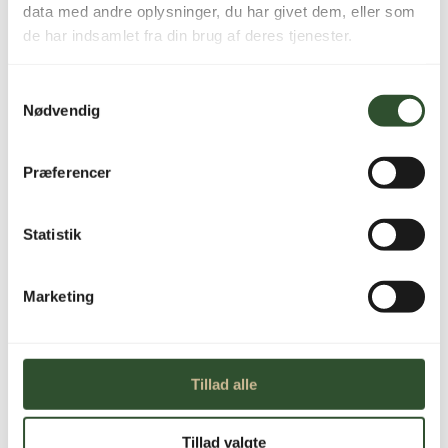
data med andre oplysninger, du har givet dem, eller som
Navn
*
de har indsamlet fra din brug af deres tjenester.
Samtykkevalg
Nødvendig
E-mail
*
Præferencer
Statistik
Marketing
Varenummer (SKU):
406432006
Kategori:
Luft-/vand
varmepumper (Reservedele)
Tillad alle
SIKKER BETALING
Tillad valgte