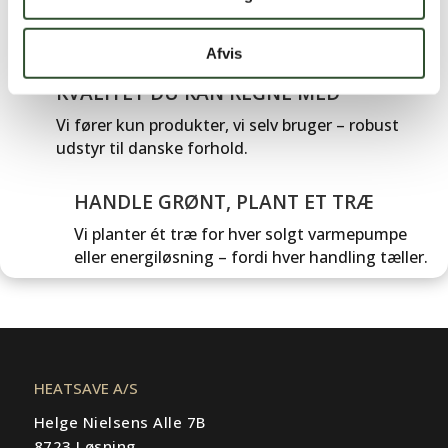
Betal trygt med betalingskort eller bank – altid
krypteret og sikkert.
Afvis
KVALITET DU KAN REGNE MED
Vi fører kun produkter, vi selv bruger – robust
udstyr til danske forhold.
HANDLE GRØNT, PLANT ET TRÆ
Vi planter ét træ for hver solgt varmepumpe
eller energiløsning – fordi hver handling tæller.
HEATSAVE A/S
Helge Nielsens Alle 7B
8723 Løsning