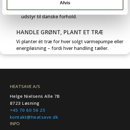
KVALITET DU KAN REGNE MED
Afvis
Vi fører kun produkter, vi selv bruger – robust
udstyr til danske forhold.
HANDLE GRØNT, PLANT ET TRÆ
Vi planter ét træ for hver solgt varmepumpe eller
energiløsning – fordi hver handling tæller.
HEATSAVE A/S
Helge Nielsens Alle 7B
8723 Løsning
+45 70 60 56 25
kontakt@heatsave.dk
INFO