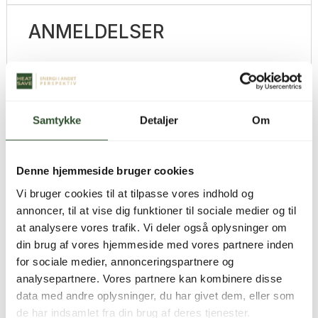
ANMELDELSER
Der er endnu ikke nogle anmeldelser.
Vær den første til at anmelde “Air purging valve”
Din e-mailadresse vil ikke blive publiceret.
Samtykke
Detaljer
Om
Krævede felter er markeret med
*
Din bedømmelse
*
Denne hjemmeside bruger cookies
Din anmeldelse
*
Vi bruger cookies til at tilpasse vores indhold og
annoncer, til at vise dig funktioner til sociale medier og til
at analysere vores trafik. Vi deler også oplysninger om
din brug af vores hjemmeside med vores partnere inden
for sociale medier, annonceringspartnere og
Navn
*
analysepartnere. Vores partnere kan kombinere disse
data med andre oplysninger, du har givet dem, eller som
de har indsamlet fra din brug af deres tjenester.