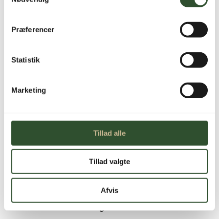
2.649,00
kr.
inkl. moms
Præferencer
Filterpatronerne AQA therm HRC og SRC
Statistik
installeres ved hjælp af AQA therm HES
Ikke på lager
Marketing
Tillad alle
Brug for hjælp?
Tillad valgte
Kontakt os
Afvis
Leveringstid
1-3 hverdage