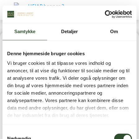
Samtykke
Detaljer
Om
Home
|
Reservedele
|
BWT (Reservedele)
| AQA
Denne hjemmeside bruger cookies
therm HES – Hoved til HRC/SRC – DIGITAL
Vi bruger cookies til at tilpasse vores indhold og
annoncer, til at vise dig funktioner til sociale medier og til
at analysere vores trafik. Vi deler også oplysninger om
din brug af vores hjemmeside med vores partnere inden
for sociale medier, annonceringspartnere og
analysepartnere. Vores partnere kan kombinere disse
AQA therm HES –
data med andre oplysninger, du har givet dem, eller som
de har indsamlet fra din brug af deres tjenester.
Hoved til HRC/SRC –
DIGITAL
Samtykkevalg
Nødvendig