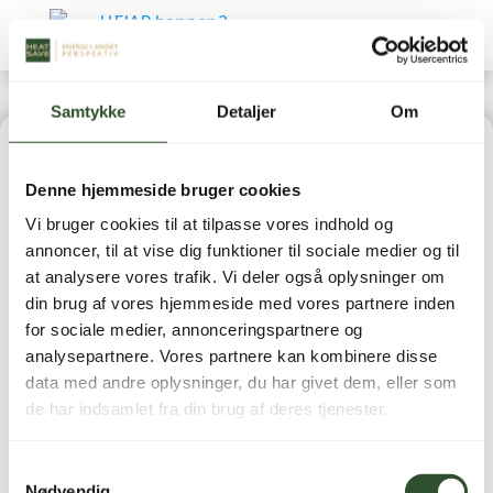
Samtykke
Detaljer
Om
Home
|
Reservedele
|
Luft-/vand varmepumper
Denne hjemmeside bruger cookies
(Reservedele)
| Blæserblad m. 3 faner – AW30-EVI-M
Vi bruger cookies til at tilpasse vores indhold og
(Axial fan blade)
annoncer, til at vise dig funktioner til sociale medier og til
at analysere vores trafik. Vi deler også oplysninger om
din brug af vores hjemmeside med vores partnere inden
for sociale medier, annonceringspartnere og
analysepartnere. Vores partnere kan kombinere disse
data med andre oplysninger, du har givet dem, eller som
Blæserblad m. 3 faner
de har indsamlet fra din brug af deres tjenester.
– AW30-EVI-M (Axial
Samtykkevalg
fan blade)
Nødvendig