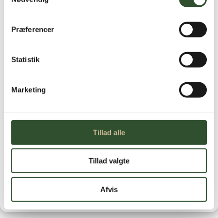
Beskytter varmeanlæg mod kalk
Præferencer
Ikke på lager
Statistik
Marketing
Brug for hjælp?
Tillad alle
Kontakt os
Leveringstid
Tillad valgte
1-3 hverdage
Afvis