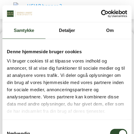
Samtykke
Detaljer
Om
Home
|
Reservedele
|
BWT (Reservedele)
| BWT AQA
Denne hjemmeside bruger cookies
therm HRC vandfilter – Large
Vi bruger cookies til at tilpasse vores indhold og
annoncer, til at vise dig funktioner til sociale medier og til
at analysere vores trafik. Vi deler også oplysninger om
din brug af vores hjemmeside med vores partnere inden
for sociale medier, annonceringspartnere og
BWT AQA therm HRC
analysepartnere. Vores partnere kan kombinere disse
data med andre oplysninger, du har givet dem, eller som
vandfilter – Large
de har indsamlet fra din brug af deres tjenester.
1.795,00
kr.
inkl. moms
Samtykkevalg
Nødvendig