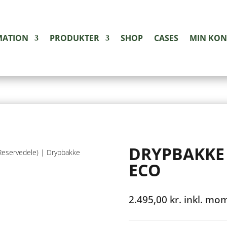
MATION
PRODUKTER
SHOP
CASES
MIN KO
DRYPBAKKE 
Reservedele)
| Drypbakke
ECO
2.495,00
kr.
inkl. mo