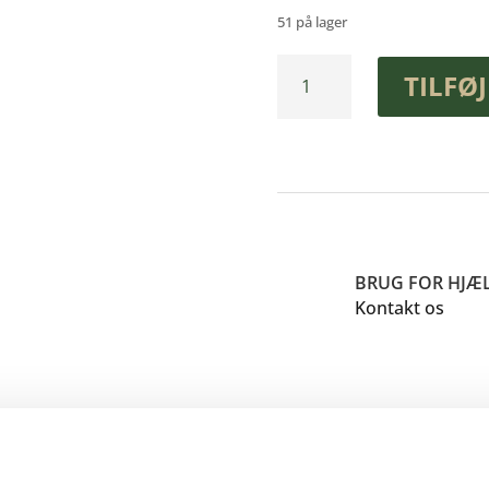
51 på lager
Drypbakke
TILFØJ
HeatSave
R290
ECO
antal
BRUG FOR HJÆ
Kontakt os