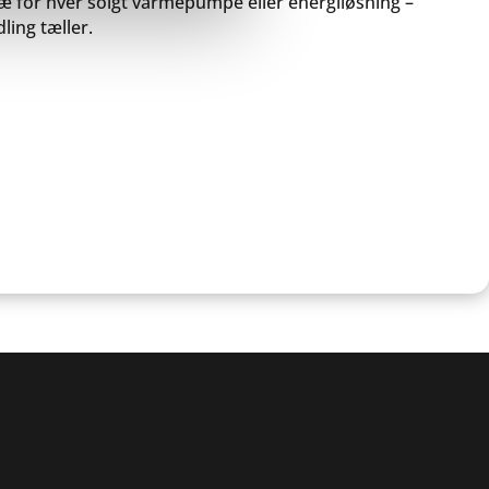
træ for hver solgt varmepumpe eller energiløsning –
ling tæller.