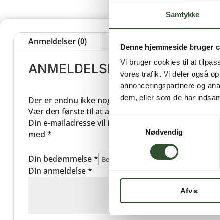
Samtykke
Anmeldelser (0)
Denne hjemmeside bruger c
Vi bruger cookies til at tilpas
ANMELDELSER
vores trafik. Vi deler også 
annonceringspartnere og anal
dem, eller som de har indsaml
Der er endnu ikke nogle anmeldelser.
Vær den første til at anmelde “Drypbakke HeatSav
Samtykkevalg
Din e-mailadresse vil ikke blive publiceret.
Krævede 
Nødvendig
med
*
Din bedømmelse
*
Din anmeldelse
*
Afvis