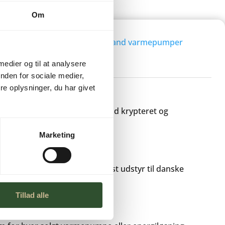
Om
PBAKKE R290
Kategori:
Luft-/vand varmepumper
 medier og til at analysere
nden for sociale medier,
e oplysninger, du har givet
ALING
 betalingskort eller bank – altid krypteret og
Marketing
DU KAN REGNE MED
odukter, vi selv bruger – robust udstyr til danske
Tillad alle
ØNT, PLANT ET TRÆ