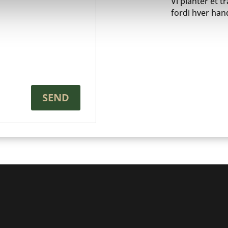
Vi planter ét 
fordi hver hand