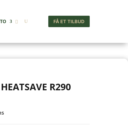
NTO
FÅ ET TILBUD
HEATSAVE R290
ms