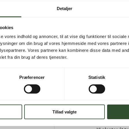
Detaljer
Varenummer (SKU):
DRY
ookies
(Reservedele)
se vores indhold og annoncer, til at vise dig funktioner til sociale
oplysninger om din brug af vores hjemmeside med vores partnere i
ysepartnere. Vores partnere kan kombinere disse data med andr
SIKKER BET
et fra din brug af deres tjenester.
Betal trygt med
e R290 ECO”
sikkert.
felter er markeret
Præferencer
Statistik
KVALITET 
Vi fører kun pr
forhold.
Tillad valgte
HANDLE GR