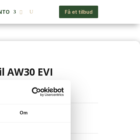
NTO
Få et tilbud
il AW30 EVI
ms
Om