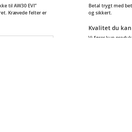
kke til AW30 EVI”
Betal trygt med beta
ret.
Krævede felter er
og sikkert.
Kvalitet du ka
Vi fører kun produkt
danske forhold.
Handle grønt,
Vi planter ét træ
energiløsning – f