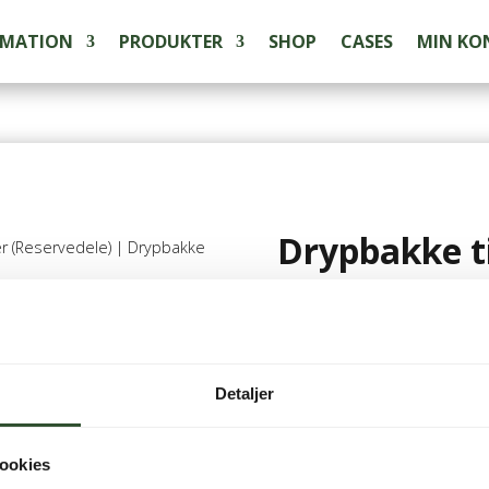
RMATION
PRODUKTER
SHOP
CASES
MIN KO
Drypbakke t
r (Reservedele)
| Drypbakke
4.395,00
kr.
inkl. mo
Detaljer
Ikke på lager
ookies