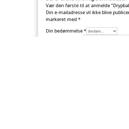
Vær den første til at anmelde “Drypba
Din e-mailadresse vil ikke blive publice
markeret med
*
Din bedømmelse
*
Din anmeldelse
*
Navn
*
E-mail
*