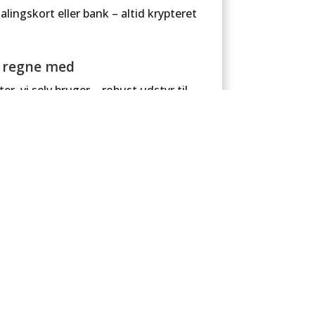
lingskort eller bank – altid krypteret
n regne med
er, vi selv bruger – robust udstyr til
 plant et træ
 for hver solgt varmepumpe eller
ordi hver handling tæller.