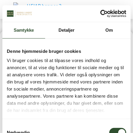
Samtykke
Detaljer
Om
Home
|
Reservedele
|
Luft-/vand varmepumper
Denne hjemmeside bruger cookies
(Reservedele)
| EEV Coil – PQ-M10012-001014
Vi bruger cookies til at tilpasse vores indhold og
annoncer, til at vise dig funktioner til sociale medier og til
at analysere vores trafik. Vi deler også oplysninger om
din brug af vores hjemmeside med vores partnere inden
for sociale medier, annonceringspartnere og
EEV Coil – PQ-M10012-
analysepartnere. Vores partnere kan kombinere disse
data med andre oplysninger, du har givet dem, eller som
001014
de har indsamlet fra din brug af deres tjenester.
1.249,00
kr.
inkl. moms
Samtykkevalg
Nødvendig