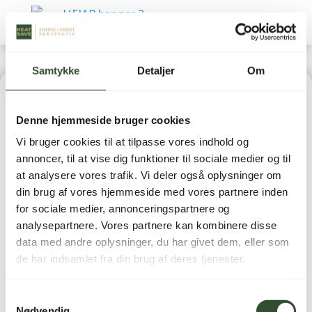
Samtykke
Detaljer
Om
Home
|
Reservedele
|
Luft-/vand varmepumper
Denne hjemmeside bruger cookies
(Reservedele)
| Caleffi XF: Selvrensende Filter
Vi bruger cookies til at tilpasse vores indhold og
m/Magnet – 1 1/2″
annoncer, til at vise dig funktioner til sociale medier og til
at analysere vores trafik. Vi deler også oplysninger om
din brug af vores hjemmeside med vores partnere inden
for sociale medier, annonceringspartnere og
analysepartnere. Vores partnere kan kombinere disse
data med andre oplysninger, du har givet dem, eller som
Caleffi XF:
de har indsamlet fra din brug af deres tjenester.
Selvrensende Filter
Samtykkevalg
m/Magnet – 1 1/2″
Nødvendig