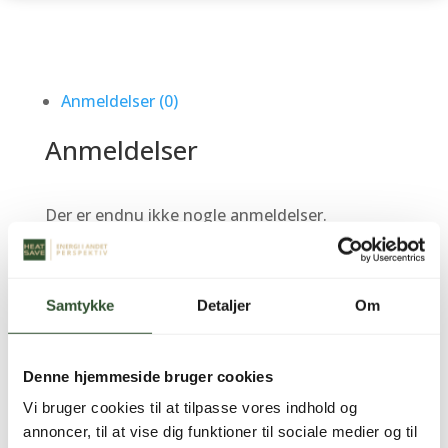
Anmeldelser (0)
Anmeldelser
Der er endnu ikke nogle anmeldelser.
Vær den første til at anmelde “Four-way valve
SET 2 – AW90-EVI-M – NBSTG00155A00”
Din e-mailadresse vil ikke blive publiceret.
Samtykke
Detaljer
Om
Krævede felter er markeret med
*
Din bedømmelse
*
Din anmeldelse
*
Denne hjemmeside bruger cookies
Vi bruger cookies til at tilpasse vores indhold og
annoncer, til at vise dig funktioner til sociale medier og til