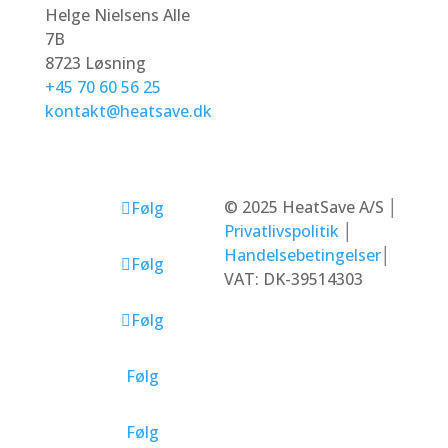
Helge Nielsens Alle
HeatSave
Luft-/vand
7B
Energi
varmepumper
8723 Løsning
Om Os
Luft-/luft
+45 70 60 56 25
Kontakt
varmepumper
kontakt@heatsave.dk
Heatsave
Serviceabonnement
Energilagringsbatteri
Hybrid Inverter
Solcellepaneler
©
2025 HeatSave A/S
│
Følg
Privatlivspolitik
│
Handelsebetingelser
│
Følg
VAT: DK-39514303
Følg
Følg
Følg