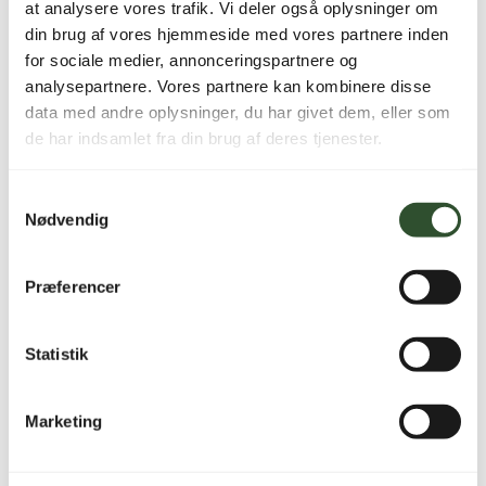
at analysere vores trafik. Vi deler også oplysninger om
din brug af vores hjemmeside med vores partnere inden
for sociale medier, annonceringspartnere og
analysepartnere. Vores partnere kan kombinere disse
data med andre oplysninger, du har givet dem, eller som
Navn
*
de har indsamlet fra din brug af deres tjenester.
E-mail
*
Samtykkevalg
Nødvendig
Præferencer
Varenummer (SKU):
SP210049
Kategori:
Luft-/vand
varmepumper (Reservedele)
Statistik
Marketing
Sikker betaling