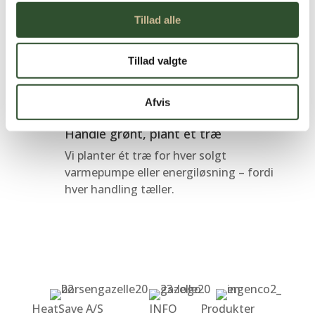
Betal trygt med betalingskort eller bank
Tillad alle
– altid krypteret og sikkert.
Kvalitet du kan regne med
Tillad valgte
Vi fører kun produkter, vi selv bruger –
robust udstyr til danske forhold.
Afvis
Handle grønt, plant et træ
Vi planter ét træ for hver solgt
varmepumpe eller energiløsning – fordi
hver handling tæller.
HeatSave A/S
INFO
Produkter