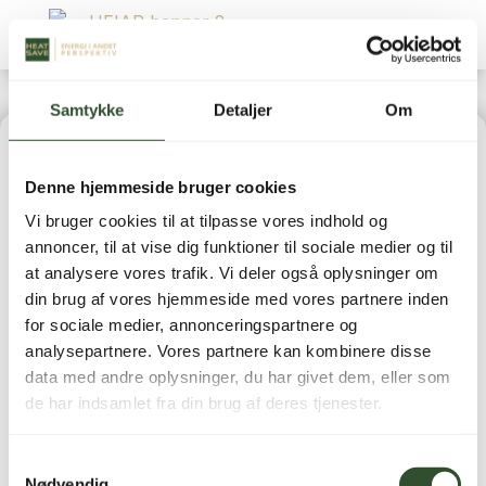
Samtykke
Detaljer
Om
Home
|
Vandbehandling
| Grundfos UPM3 Hybrid 25-
Denne hjemmeside bruger cookies
70 130 ACA
Vi bruger cookies til at tilpasse vores indhold og
annoncer, til at vise dig funktioner til sociale medier og til
at analysere vores trafik. Vi deler også oplysninger om
din brug af vores hjemmeside med vores partnere inden
for sociale medier, annonceringspartnere og
GRUNDFOS UPM3
analysepartnere. Vores partnere kan kombinere disse
data med andre oplysninger, du har givet dem, eller som
HYBRID 25-70 130 ACA
de har indsamlet fra din brug af deres tjenester.
6.995,00
kr.
inkl. moms
Samtykkevalg
Nødvendig