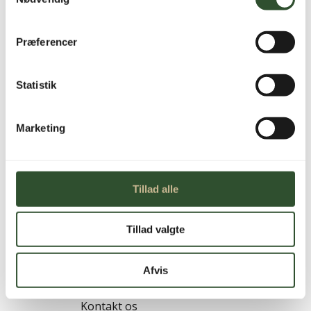
Kompakt og kondensbeskyttet
Præferencer
cirkulationspumpe, der sikrer driftssikker og
effektiv cirkulation selv ved lave
medietemperaturer ned til –10 °C.
Statistik
46 på lager
Marketing
Grundfos
TILFØJ TIL KURV
UPM3
Hybrid
Tillad alle
25-
70
Tillad valgte
130
ACA
antal
Afvis
BRUG FOR HJÆLP?
Kontakt os