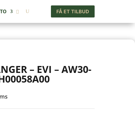
NTO
FÅ ET TILBUD
NGER – EVI – AW30-
BH00058A00
oms