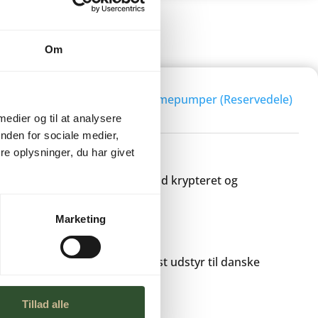
Om
10026
Kategori:
Luft-/vand varmepumper (Reservedele)
 medier og til at analysere
nden for sociale medier,
e oplysninger, du har givet
ALING
 betalingskort eller bank – altid krypteret og
Marketing
DU KAN REGNE MED
odukter, vi selv bruger – robust udstyr til danske
Tillad alle