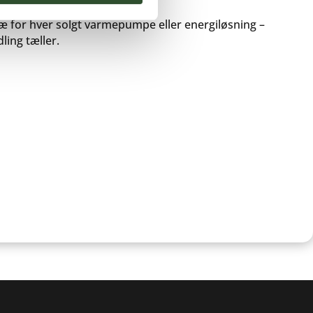
ØNT, PLANT ET TRÆ
træ for hver solgt varmepumpe eller energiløsning –
ling tæller.