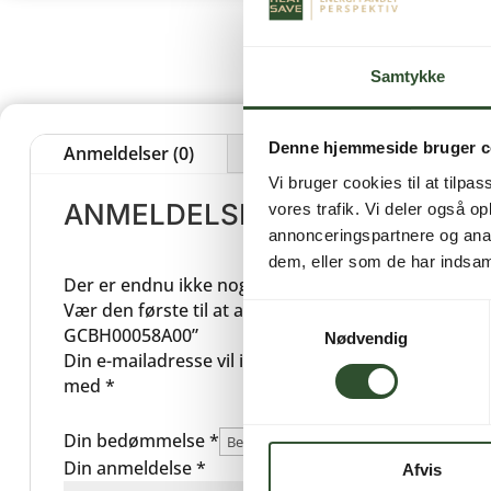
Samtykke
Denne hjemmeside bruger c
Anmeldelser (0)
Vi bruger cookies til at tilpas
ANMELDELSER
vores trafik. Vi deler også 
annonceringspartnere og anal
dem, eller som de har indsaml
Der er endnu ikke nogle anmeldelser.
Vær den første til at anmelde “Heat exchanger – EV
Samtykkevalg
GCBH00058A00”
Nødvendig
Din e-mailadresse vil ikke blive publiceret.
Krævede 
med
*
Din bedømmelse
*
Din anmeldelse
*
Afvis