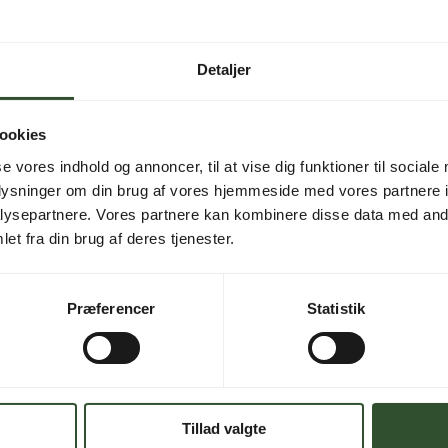
Detaljer
ookies
Varenummer (SKU):
SP2
se vores indhold og annoncer, til at vise dig funktioner til sociale
oplysninger om din brug af vores hjemmeside med vores partnere i
ysepartnere. Vores partnere kan kombinere disse data med andr
SIKKER BET
et fra din brug af deres tjenester.
Betal trygt med
sikkert.
I – AW30-EVI-M –
Præferencer
Statistik
felter er markeret
KVALITET 
Vi fører kun pr
forhold.
Tillad valgte