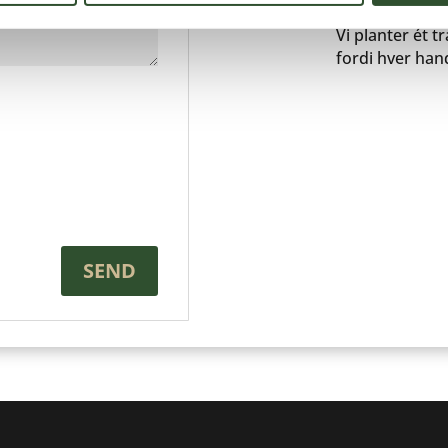
HANDLE GR
Vi planter ét 
fordi hver hand