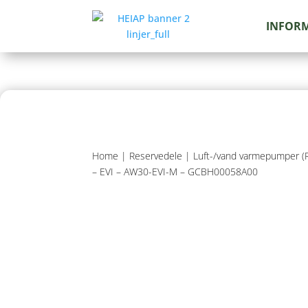
INFOR
Home
|
Reservedele
|
Luft-/vand varmepumper (
– EVI – AW30-EVI-M – GCBH00058A00