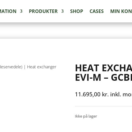
MATION
PRODUKTER
SHOP
CASES
MIN KO
HEAT EXCHA
Reservedele)
| Heat exchanger
EVI-M – GC
11.695,00
kr.
inkl. m
Ikke på lager