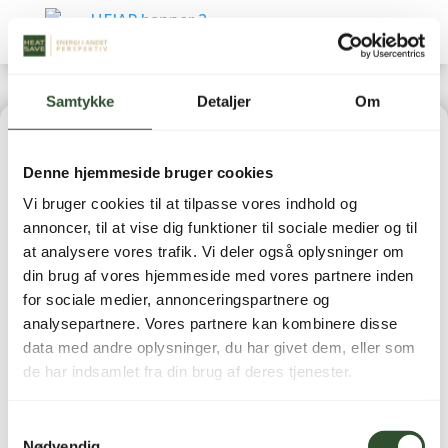
Samtykke
Detaljer
Om
Home
|
Reservedele
|
Luft-/vand varmepumper
Denne hjemmeside bruger cookies
(Reservedele)
| Jevi, Elpatron 3 x 400V 6000W 2″ MS
Vi bruger cookies til at tilpasse vores indhold og
IL=315 MM
annoncer, til at vise dig funktioner til sociale medier og til
at analysere vores trafik. Vi deler også oplysninger om
din brug af vores hjemmeside med vores partnere inden
for sociale medier, annonceringspartnere og
analysepartnere. Vores partnere kan kombinere disse
data med andre oplysninger, du har givet dem, eller som
Jevi, Elpatron 3 x 400V
de har indsamlet fra din brug af deres tjenester.
6000W 2″ MS IL=315
Samtykkevalg
MM
Nødvendig