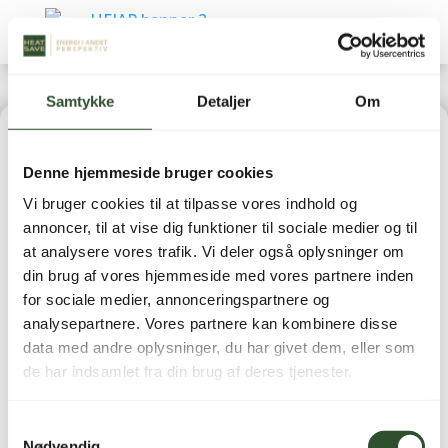
Samtykke
Detaljer
Om
Home
|
Reservedele
|
Luft-/vand varmepumper
Denne hjemmeside bruger cookies
(Reservedele)
| PCB – Komplet Hovedprint – AW 12kW
Vi bruger cookies til at tilpasse vores indhold og
Udedel
annoncer, til at vise dig funktioner til sociale medier og til
at analysere vores trafik. Vi deler også oplysninger om
din brug af vores hjemmeside med vores partnere inden
for sociale medier, annonceringspartnere og
analysepartnere. Vores partnere kan kombinere disse
data med andre oplysninger, du har givet dem, eller som
PCB – Komplet
de har indsamlet fra din brug af deres tjenester.
Hovedprint – AW 12kW
Samtykkevalg
Udedel
Nødvendig