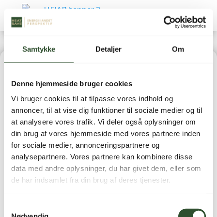
Samtykke
Detaljer
Om
Home
|
Reservedele
|
Luft-/vand varmepumper
Denne hjemmeside bruger cookies
(Reservedele)
| PCB – Komplet Hovedprint – AW 6 kW
Vi bruger cookies til at tilpasse vores indhold og
Udedel
annoncer, til at vise dig funktioner til sociale medier og til
at analysere vores trafik. Vi deler også oplysninger om
din brug af vores hjemmeside med vores partnere inden
for sociale medier, annonceringspartnere og
analysepartnere. Vores partnere kan kombinere disse
PCB – Komplet
data med andre oplysninger, du har givet dem, eller som
de har indsamlet fra din brug af deres tjenester.
Hovedprint – AW 6 kW
Udedel
Samtykkevalg
Nødvendig