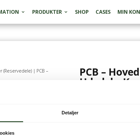
MATION
PRODUKTER
SHOP
CASES
MIN KO
PCB – Hoved
r (Reservedele)
| PCB –
Udedel – Kun
4.549,00
kr.
inkl. mo
Detaljer
46 på lager
ookies
PCB