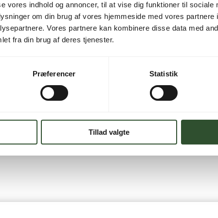
TILFØJ
se vores indhold og annoncer, til at vise dig funktioner til sociale
–
oplysninger om din brug af vores hjemmeside med vores partnere i
Hovedprint
ysepartnere. Vores partnere kan kombinere disse data med andr
–
et fra din brug af deres tjenester.
AW
6kW
Udedel
Præferencer
Statistik
-
Kun
Brug for hjælp?
Print
Kontakt os
antal
Tillad valgte