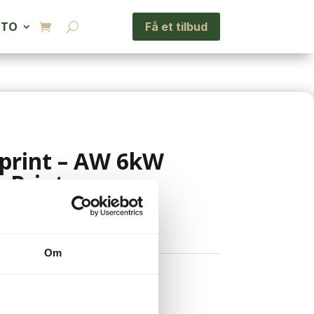
NTO
Få et tilbud
print – AW 6kW
 Print
ms
Om