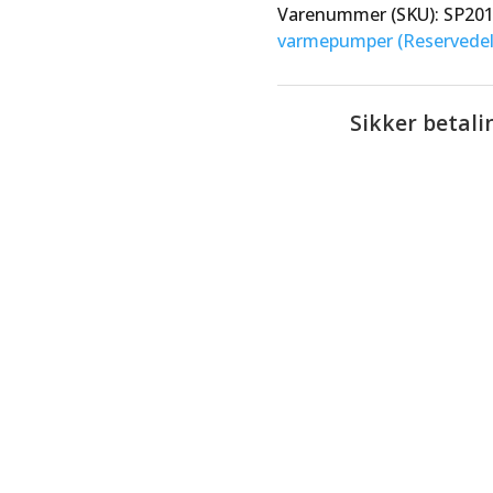
Varenummer (SKU):
SP20
varmepumper (Reservedel
Sikker betali
 Hovedprint – AW 6kW
Betal trygt med b
krypteret og sikk
ret.
Krævede felter er
Kvalitet du 
Vi fører kun produ
danske forhold.
Handle grønt,
Vi planter ét træ
energiløsning – f