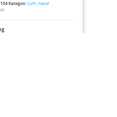
1104
Kategori:
Luft-/vand
e)
ng
etalingskort eller bank – altid
ert.
kan regne med
kter, vi selv bruger – robust udstyr til
 plant et træ
 for hver solgt varmepumpe eller
ordi hver handling tæller.