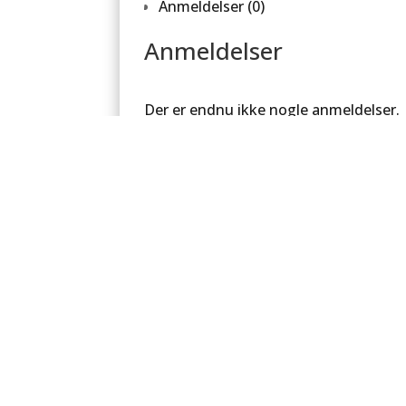
Anmeldelser (0)
Anmeldelser
Der er endnu ikke nogle anmeldelser.
Vær den første til at anmelde “PCB –
Udedel – Kun Print”
Din e-mailadresse vil ikke blive publice
markeret med
*
Din bedømmelse
*
Din anmeldelse
*