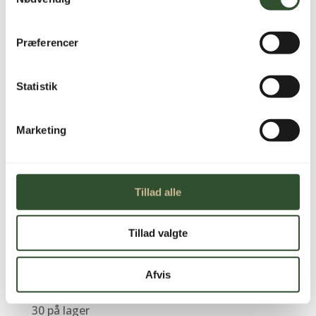
Præferencer
Statistik
Marketing
Print Connector Kabel
til Tuo/Tui/Tup (Kort)
Tillad alle
149,00
kr.
inkl. moms
Tillad valgte
15 cm
Afvis
30 på lager