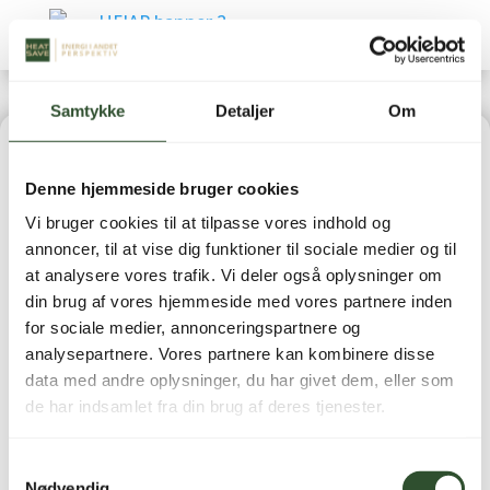
Samtykke
Detaljer
Om
Home
|
Reservedele
|
Luft-/vand varmepumper
Denne hjemmeside bruger cookies
(Reservedele)
| Termometerlomme
Vi bruger cookies til at tilpasse vores indhold og
annoncer, til at vise dig funktioner til sociale medier og til
at analysere vores trafik. Vi deler også oplysninger om
din brug af vores hjemmeside med vores partnere inden
for sociale medier, annonceringspartnere og
Termometerlomme
analysepartnere. Vores partnere kan kombinere disse
data med andre oplysninger, du har givet dem, eller som
de har indsamlet fra din brug af deres tjenester.
349,00
kr.
inkl. moms
Samtykkevalg
Nødvendig